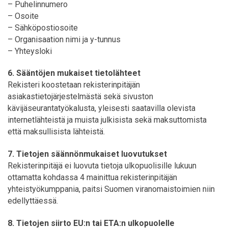
– Puhelinnumero
– Osoite
– Sähköpostiosoite
– Organisaation nimi ja y-tunnus
– Yhteysloki
6. Sääntöjen mukaiset tietolähteet
Rekisteri koostetaan rekisterinpitäjän
asiakastietojärjestelmästä sekä sivuston
kävijäseurantatyökalusta, yleisesti saatavilla olevista
internetlähteistä ja muista julkisista sekä maksuttomista
että maksullisista lähteistä.
7. Tietojen säännönmukaiset luovutukset
Rekisterinpitäjä ei luovuta tietoja ulkopuolisille lukuun
ottamatta kohdassa 4 mainittua rekisterinpitäjän
yhteistyökumppania, paitsi Suomen viranomaistoimien niin
edellyttäessä.
8. Tietojen siirto EU:n tai ETA:n ulkopuolelle