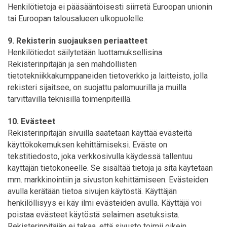
Henkilötietoja ei pääsääntöisesti siirretä Euroopan unionin
tai Euroopan talousalueen ulkopuolelle.
9. Rekisterin suojauksen periaatteet
Henkilötiedot säilytetään luottamuksellisina.
Rekisterinpitäjän ja sen mahdollisten
tietotekniikkakumppaneiden tietoverkko ja laitteisto, jolla
rekisteri sijaitsee, on suojattu palomuurilla ja muilla
tarvittavilla teknisillä toimenpiteillä.
10. Evästeet
Rekisterinpitäjän sivuilla saatetaan käyttää evästeitä
käyttökokemuksen kehittämiseksi. Eväste on
tekstitiedosto, joka verkkosivulla käydessä tallentuu
käyttäjän tietokoneelle. Se sisältää tietoja ja sitä käytetään
mm. markkinointiin ja sivuston kehittämiseen. Evästeiden
avulla kerätään tietoa sivujen käytöstä. Käyttäjän
henkilöllisyys ei käy ilmi evästeiden avulla. Käyttäjä voi
poistaa evästeet käytöstä selaimen asetuksista.
Rekisterinpitäjän ei takaa, että sivusto toimii oikein